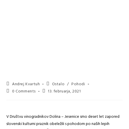
Andrej Kvartuh
Ostalo
/
Pohodi
0 Comments
13. februarja, 2021
V Društvu vinogradnikov Dolina – Jesenice smo deset let zapored
slovenski kulturni praznik obeležili s pohodom po naših lepih