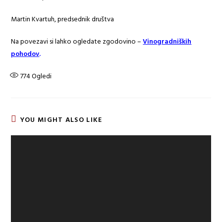
Martin Kvartuh, predsednik društva
Na povezavi si lahko ogledate zgodovino –
Vinogradniških
pohodov
.
774
Ogledi
YOU MIGHT ALSO LIKE