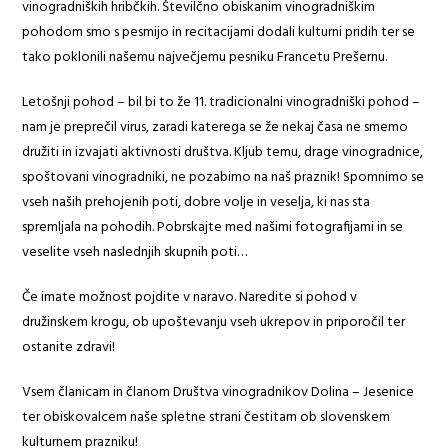
vinogradniških hribčkih. Številčno obiskanim vinogradniškim
pohodom smo s pesmijo in recitacijami dodali kulturni pridih ter se
tako poklonili našemu največjemu pesniku Francetu Prešernu.
Letošnji pohod – bil bi to že 11. tradicionalni vinogradniški pohod –
nam je preprečil virus, zaradi katerega se že nekaj časa ne smemo
družiti in izvajati aktivnosti društva. Kljub temu, drage vinogradnice,
spoštovani vinogradniki, ne pozabimo na naš praznik! Spomnimo se
vseh naših prehojenih poti, dobre volje in veselja, ki nas sta
spremljala na pohodih. Pobrskajte med našimi fotografijami in se
veselite vseh naslednjih skupnih poti…
Če imate možnost pojdite v naravo. Naredite si pohod v
družinskem krogu, ob upoštevanju vseh ukrepov in priporočil ter
ostanite zdravi!
Vsem članicam in članom Društva vinogradnikov Dolina – Jesenice
ter obiskovalcem naše spletne strani čestitam ob slovenskem
kulturnem prazniku!