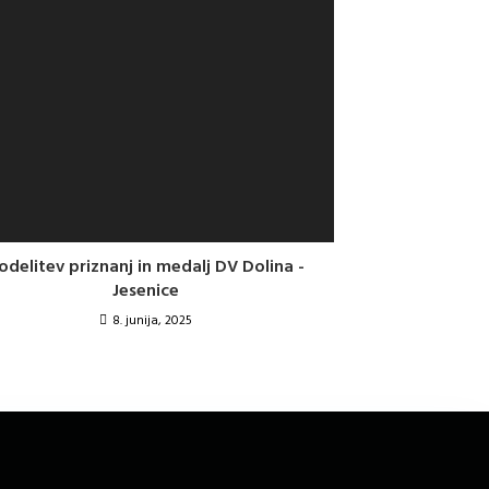
odelitev priznanj in medalj DV Dolina -
Jesenice
8. junija, 2025