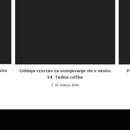
viru
Oddaja vzorcev za ocenjevanje vin v okviru
P
54. Tedna cvička
25. marca, 2026