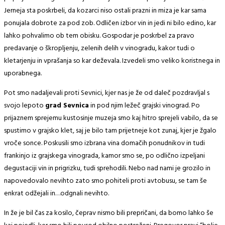
Jerneja sta poskrbeli, da kozarci niso ostali prazni in miza je kar sama
ponujala dobrote za pod zob. Odličen izbor vin in jedi ni bilo edino, kar
lahko pohvalimo ob tem obisku. Gospodar je poskrbel za pravo
predavanje o škropljenju, zelenih delih v vinogradu, kakor tudi o
kletarjenju in vprašanja so kar deževala. Izvedeli smo veliko koristnega in
uporabnega.
Pot smo nadaljevali proti Sevnici, kjer nas je že od daleč pozdravljal s
svojo lepoto
grad Sevnica
in pod njim ležeč grajski vinograd. Po
prijaznem sprejemu kustosinje muzeja smo kaj hitro sprejeli vabilo, da se
spustimo v grajsko klet, saj je bilo tam prijetneje kot zunaj, kjer je žgalo
vroče sonce. Poskusili smo izbrana vina domačih ponudnikov in tudi
frankinjo iz grajskega vinograda, kamor smo se, po odlično izpeljani
degustaciji vin in prigrizku, tudi sprehodili. Nebo nad nami je grozilo in
napovedovalo nevihto zato smo pohiteli proti avtobusu, se tam še
enkrat odžejali in…odgnali nevihto.
In že je bil čas za kosilo, čeprav nismo bili prepričani, da bomo lahko še