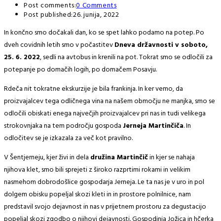
Post comments:
0 Comments
Post published:
26. junija, 2022
In končno smo dočakali dan, ko se spet lahko podamo na potep. Po
dveh covidnih letih smo v počastitev
Dneva državnosti v soboto,
25. 6. 2022
, sedli na avtobus in krenili na pot. Tokrat smo se odločili za
potepanje po domačih logih, po domačem Posavju.
Rdeča nit tokratne ekskurzije je bila frankinja. In ker vemo, da
proizvajalcev tega odličnega vina na našem območju ne manjka, smo se
odločili obiskati enega največjih proizvajalcev pri nas in tudi velikega
strokovnjaka na tem področju gospoda
Jerneja Martinčiča
. In
odločitev se je izkazala za več kot pravilno.
V Šentjerneju, kjer živi in dela
družina Martinčič
in kjer se nahaja
njihova klet, smo bili sprejeti z široko razprtimi rokami in velikim
nasmehom dobrodošlice gospodarja Jerneja. Le ta nas je v uro in pol
dolgem obisku popeljal skozi kleti in in prostore polnilnice, nam
predstavil svojo dejavnost in nas v prijetnem prostoru za degustacijo
popeljal skozi zgodbo o njihovi dejavnosti. Gospodinja Jožica in hčerka