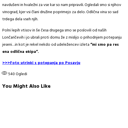
navdušeni in hvaležni za vse kar so nam pripravili. Ogledali smo si njihov
vinograd, kjer vsi člani družine poprimejo za delo. Odlična vina so sad
trdega dela vseh njih.
Polni lepih vtisov in še česa drugega smo se poslovili od naših
Lončaričevih i jo ubrali proti domu že z mislijo o prihodnjem potepanju
jeseni…in kot je rekel nekdo od udeležencev izleta
“mi smo pa res
ena odlična ekipa”.
>>>Foto utrinki s potepanja po Posavju
540
Ogledi
You Might Also Like