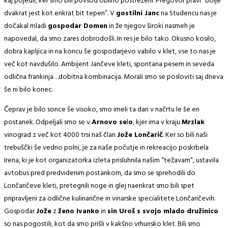
kaj pojedli, ker smo bili povsod obilno postreženi. Pregovor pravi “bolje
dvakrat jest kot enkrat bit tepen”. V
gostilni Janc
na Studencu nas je
dočakal mladi
gospodar Domen
in že njegov široki nasmeh je
napovedal, da smo zares dobrodošli. In res je bilo tako. Okusno kosilo,
dobra kapljica in na koncu še gospodarjevo vabilo v klet, vse to nas je
več kot navdušilo. Ambijent Jančeve kleti, spontana pesem in seveda
odlična frankinja…dobitna kombinacija. Morali smo se posloviti saj dneva
še ni bilo konec.
Čeprav je bilo sonce še visoko, smo imeli ta dan v načrtu le še en
postanek. Odpeljali smo se v
Arnovo se
l
o
, kjer ima v kraju
Mrzlak
vinograd z več kot 4000 trsi naš član
Jože Lončarič
. Ker so bili naši
trebuščki še vedno polni, je za naše počutje in rekreacijo poskrbela
Irena, ki je kot organizatorka izleta prisluhnila našim “težavam”, ustavila
avtobus pred predvidenim postankom, da smo se sprehodili do
Lončaričeve kleti, pretegnili noge in glej naenkrat smo bili spet
pripravljeni za odlične kulinarične in vinarske specialitete Lončaričevih.
Gospodar
Jože
z
ženo Ivanko
in
sin Uroš s svojo mlado družinico
so nas pogostili, kot da smo prišli v kakšno vrhunsko klet. Bili smo