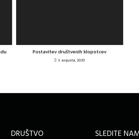
adu
Postavitev društvenih klopotcev
3. avgusta, 2020
DRUŠTVO
SLEDITE NA