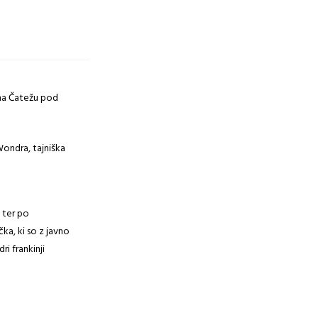
9
 na Čatežu pod
Wondra, tajniška
 ter po
ka, ki so z javno
i frankinji