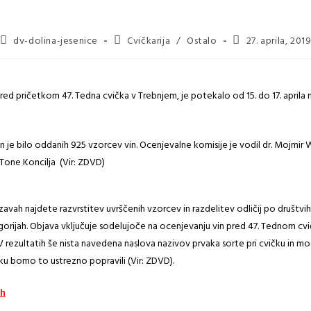
dv-dolina-jesenice
Cvičkarija
/
Ostalo
27. aprila, 201
red pričetkom 47. Tedna cvička v Trebnjem, je potekalo od 15. do 17. aprila
n je bilo oddanih 925 vzorcev vin. Ocenjevalne komisije je vodil dr. Mojmir 
 Tone Koncilja (Vir: ZDVD)
avah najdete razvrstitev uvrščenih vzorcev in razdelitev odličij po društvih
rijah. Objava vključuje sodelujoče na ocenjevanju vin pred 47. Tednom cvič
V rezultatih še nista navedena naslova nazivov prvaka sorte pri cvičku in modr
iku bomo to ustrezno popravili (Vir: ZDVD).
ih