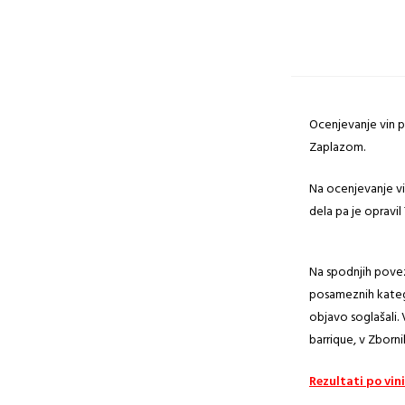
Ocenjevanje vin p
Zaplazom.
Na ocenjevanje vi
dela pa je opravil
Na spodnjih povez
posameznih katego
objavo soglašali. 
barrique, v Zborn
Rezultati po vin