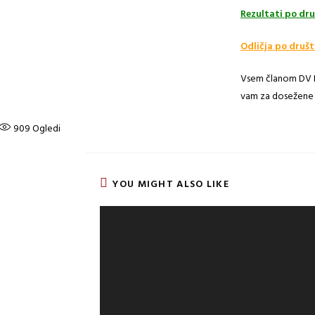
Rezultati po dru
Odličja po društ
Vsem članom DV Dol
vam za dosežene 
909
Ogledi
YOU MIGHT ALSO LIKE