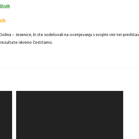
štvih
vih
ina – Jesenice, ki ste sodelovali na ocenjevanju s svojimi vini ter predstav
rezultate iskreno čestitamo.